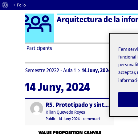
Quant al WordPress
+ Folio
Logo Ágora
Saltar al contingut
Participants
Fem serv
funcionali
personali
Semestre 20232 - Aula 1
14 Juny, 2024
acceptar, 
informaci
14 Juny, 2024
R5. Prototipado y síntesis del proyecto
Publicat per
Publicat per
Kilian Quevedo Reyes
Visibilitat:
Data de publicació
14 juny, 2024 9:49 pm
el R5. Prototipado y sín
Públic
-
14 Juny 2024
-
comentari