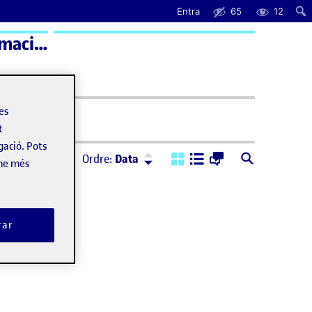
Entra
65
12
Arquitectura de la informació – Aula 1 | Arquitectura de la Información – Aula 1
uda
les
t
gació. Pots
Ordre:
Descendent
Ordre:
Data
-ne més
rar