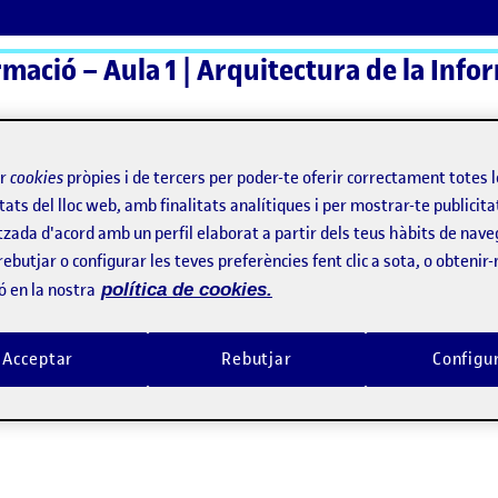
ActiFolios
Aj
ir
cookies
pròpies i de tercers per poder-te oferir correctament totes 
tats del lloc web, amb finalitats analítiques i per mostrar-te publicita
tzada d'acord amb un perfil elaborat a partir dels teus hàbits de nave
rebutjar o configurar les teves preferències fent clic a sota, o obtenir
ó en la nostra
política de cookies.
Acceptar
Rebutjar
Configu
tesis del proyecto