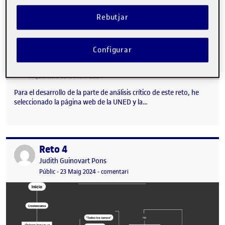
Rebutjar
Configurar
Para el desarrollo de la parte de análisis crítico de este reto, he
seleccionado la página web de la UNED y la…
Reto 4
Publicat per
Publicat per
Judith Guinovart Pons
Visibilitat:
Data de publicació
el Reto 4
Públic
-
23 Maig 2024
-
comentari