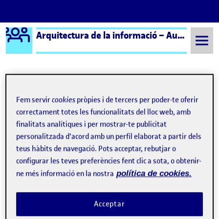
Logo Ágora
Arquitectura de la informació – Aula 1 | Arquitectura de la Información – Aula 1
Saltar al contingut
Semestre 20232 - Aula 1
23 Maig, 2024
Fem servir
cookies
pròpies i de tercers per poder-te oferir
correctament totes les funcionalitats del lloc web, amb
23 Maig, 2024
finalitats analítiques i per mostrar-te publicitat
personalitzada d'acord amb un perfil elaborat a partir dels
teus hàbits de navegació. Pots acceptar, rebutjar o
DIAGRAMA DE FLUJO
Publicat per
configurar les teves preferències fent clic a sota, o obtenir-
Publicat per
Elena Rellán Puente
Visibilitat:
Data de publicació
23 maig, 2024 5:59 pm
el DIAGRAMA DE FLUJO
Públic
-
23 Maig 2024
-
comentari
ne més informació en la nostra
política de cookies.
Acceptar