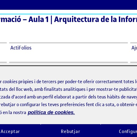
ActiFolios
Aj
ir
cookies
pròpies i de tercers per poder-te oferir correctament totes 
E FLUJO
tats del lloc web, amb finalitats analítiques i per mostrar-te publicita
tzada d'acord amb un perfil elaborat a partir dels teus hàbits de nave
rebutjar o configurar les teves preferències fent clic a sota, o obtenir
2024 5:59 pm
el DIAGRAMA DE FLUJO
ri
ó en la nostra
política de cookies.
este reto, he seleccionado la página web de la UNED y la de Domest
Acceptar
Rebutjar
Configu