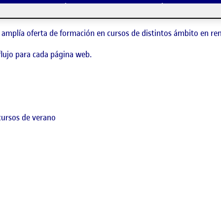
ja de una forma muy similar a la UOC, ofertando formación reglad
u amplía oferta de formación en cursos de distintos ámbito en re
lujo para cada página web.
 cursos de verano