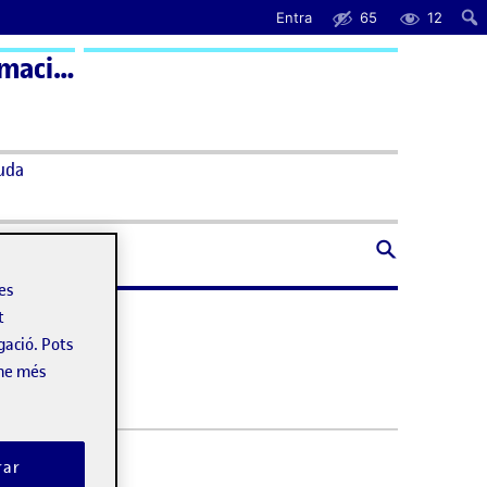
Entra
65
12
Arquitectura de la informació – Aula 1 | Arquitectura de la Información – Aula 1
uda
les
t
gació. Pots
-ne més
ika.
rar