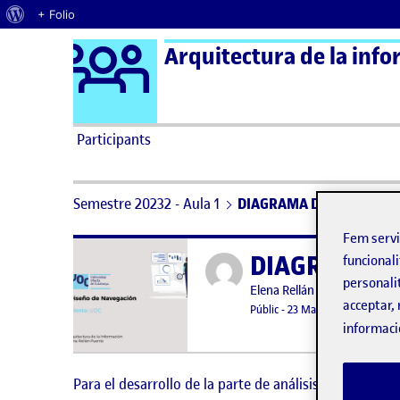
Quant al WordPress
+ Folio
Logo Ágora
Saltar al contingut
Participants
Semestre 20232 - Aula 1
DIAGRAMA DE FLUJO
Fem serv
DIAGRAMA D
Publicat per
funcionali
personali
Publicat per
Elena Rellán Puente
acceptar, 
Visibilitat:
Data de publicació
23 maig, 
Públic
-
23 Maig 2024
-
comenta
informaci
Para el desarrollo de la parte de análisis crítico de 